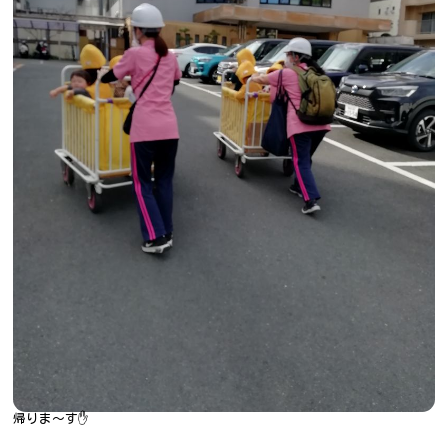
帰りま～す✋