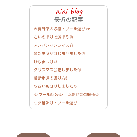
最近の記事
🍅夏野菜の収穫・プール遊び🐟
こいのぼりで遊ぼう🎏
アンパンマンライス😋
🌸新年度がはじまりました🌸
ひなまつり🎎
クリスマス会をしました🎅
横断歩道の渡り方🚦
🍠おいもほりしました🍠
🐟プール納め🐟 🍅夏野菜の収穫🍅
七夕笹飾り・プール遊び