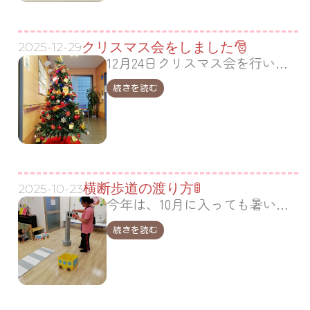
クリスマス会をしました🎅
2025-12-29
12月24日クリスマス会を行いました！ 玄関先には12月の初めにみんなで飾り付けをしたクリスマスツリー🎄✨ 初めに、「うさぎ野原のクリスマス」と「赤鼻のトナカイ」をアンパンマンサンタのお帽子を被って元気いっぱい踊りました(^^♪ 鈴の音がシャンシャンシャン🎶 良い子のあ…
続きを読む
横断歩道の渡り方🚦
2025-10-23
今年は、10月に入っても暑い日が続いていますが、木々は少しずつ色付き始め秋の訪れも感じられるようになりました🍁 戸外へ出る機会が多くなる時期、交通ルールについて興味を持ってもらおうとお部屋で信号機の色の確認と横断歩道の渡り方を1.2歳児さんが練習しました🚦 手をピーンと伸ばし…
続きを読む