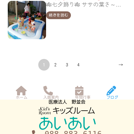
🎋七夕飾り🎋 ササの葉さ～らさら(^^♪ 今年はササの壁飾りを作りました(^▽^)/ お母さんが願い事をかいてくれたよ(^^) スイカ上手にできた～🍉 優しい先生とハイ・チーズ！！ 🌞プール遊び🌞 プールで泳ごう１，２，３～🎶 今年は梅雨明け早く…
続きを読む
1
2
3
4
→
ホーム
入園案内
年間行事
ブログ