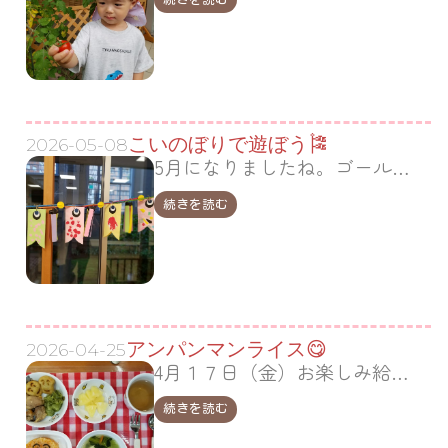
こいのぼりで遊ぼう🎏
2026-05-08
5月になりましたね。ゴールデンウイークが終わり、あいあいに元気な子どもたちの声が帰ってきました🎶 ４月に先生といっしょに作ったこいのぼり🎏１歳児さんはタンポで模様付けを、２歳児さんはハサミの1回切りに挑戦しました。 できあがったこいのぼりをもって相生町公園に出かけまし…
続きを読む
アンパンマンライス😋
2026-04-25
4月１７日（金）お楽しみ給食でアンパンマンライスをいただきました💕 おめめをパクッ❣ ほっぺをパクッ❣大喜びのよい子さんたちでした😋 とってもおいしかったよ😋調理の先生いつも愛情たっぷりのお給食をつくってくれてありがとう💕 4月も残すところあとわずかとなり…
続きを読む