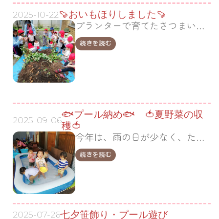
🍠おいもほりしました🍠
2025-10-22
プランターで育てたさつまいも、今年もたくさんできました(o^―^o)ﾆｺ うんとこしょ、どっこいしょ、でるかな、でるかな～(^▽^)/ ここに、おっきいのあるよ～💕 せんせい、みつけたよ、みてみて(^^♪ おお～、でてきた～(*ﾉωﾉ) これが、おいもかぁ～🍠 な…
続きを読む
🐟プール納め🐟 🍅夏野菜の収
2025-09-06
穫🍅
今年は、雨の日が少なく、たくさんプールが楽しめました。 課長さん見に来てくれました（^_^） お友達と水遊び気持ちいい(o^―^o)ﾆｺ お顔に水がかかっても平気(^▽^)/ お水ピチャピチャ楽しい～💕 プール、がんばりメダルももらったよ🏅 メダルもらってうれしさ…
続きを読む
七夕笹飾り・プール遊び
2025-07-26