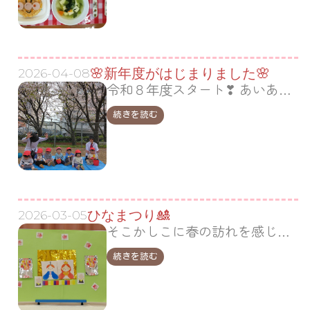
🌸新年度がはじまりました🌸
2026-04-08
令和８年度スタート❣ あいあいのお友だちは元気いっぱい💛 戸外遊びの様子をご紹介します🎶 先生とお友だちとお散歩🎶 「みぎみて ひだりみて・・・」 車に気をつけるよ🤗 相生町公園につきました。公園の桜は満開でとてもきれいです🌸 足元に桜のじゅうたんがひろがっていま…
続きを読む
ひなまつり🎎
2026-03-05
そこかしこに春の訪れを感じられるようになりました🌷 ３月３日は桃の節句、子ども達の健やかなる成長を願って、「ひなまつり」を楽しみました🎎 ひなまつりのお話に興味津々の子ども達(^^)/ お話を聞いてからパネルシアターを見ました！ ひなまつりのお歌に合わせて次々とおひなさ…
続きを読む