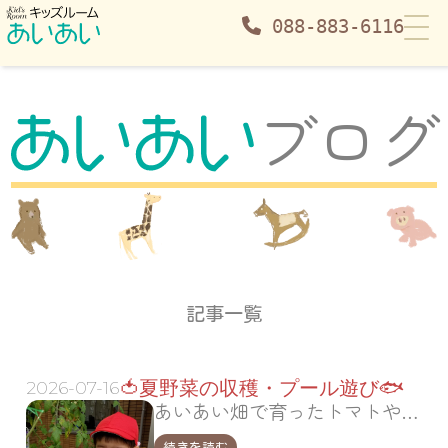
088-883-6116
あいあいブログ | キッズルームあいあい
ブログ
記事一覧
🍅夏野菜の収穫・プール遊び🐟
2026-07-16
あいあい畑で育ったトマトやナスを子どもたちと一緒に収穫しました。 みてみて🍅赤いよ～☺ つるつるしてる～✨ 獲れたよ🍅ハイ、チーズ📸✨ いっぱいできたよ☺ どれにしようかな❓ これにき～め～た✨✨🍅 大きなナスもピーマンもできたよ～🍆 ほら…
続きを読む